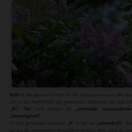
Reiki
ist das japanische Wort für die allumfassende und alles du
sich in der Kanji-Schrift des japanischen Alphabets aus zwei S
„
Ki
“). "
Rei
" wird definiert als:
„universaler, transzendente
„Wesensgrund“.
Für sich genommen bedeutet „
Ki
“ so viel wie „
Lebenskraft
“. Da
wir aus der chinesischen Akupunktur kennen, dem „Licht der Gno