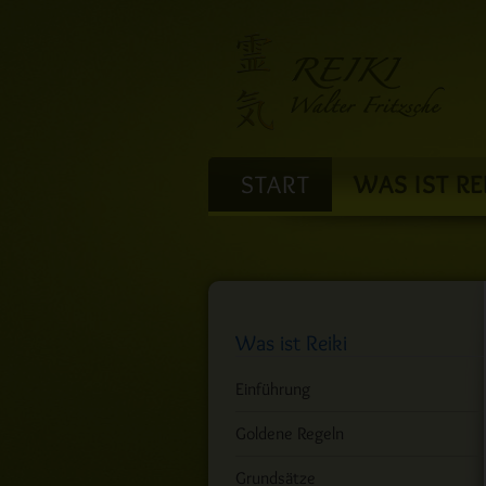
Navigation
START
WAS IST RE
überspringen
Was ist Reiki
Navigation
Einführung
überspringen
Goldene Regeln
Grundsätze