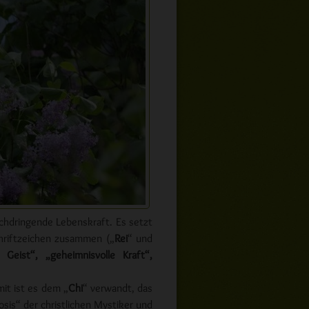
rchdringende Lebenskraft. Es setzt
chriftzeichen zusammen („
Rei
“ und
r Geist“, „geheimnisvolle Kraft“,
mit ist es dem „
Chi
“ verwandt, das
sis“ der christlichen Mystiker und